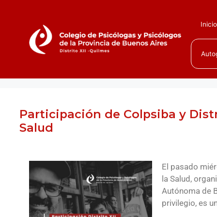
Inici
Auto
Participación de Colpsiba y Distr
Salud
El pasado miér
la Salud, organ
Autónoma de Bu
privilegio, es u