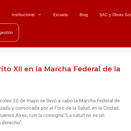
o
Institucional
Escuela
Blog
SAC y Obras Soc
gestión
ito XII en la Marcha Federal de la
coles 20 de mayo se llevó a cabo la Marcha Federal de
izada y convocada por el Foro de la Salud, en la Ciudad
enos Aires, con la consigna “La salud no es un
n derecho”.